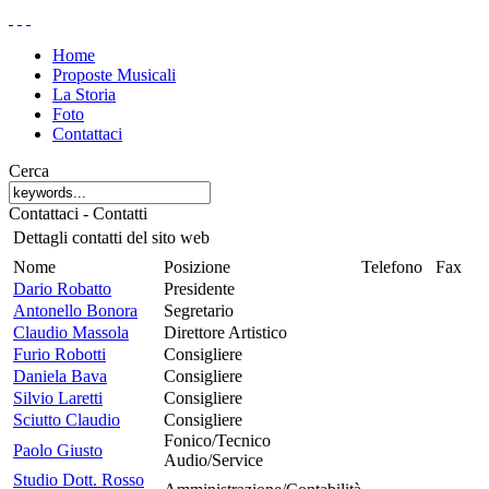
Home
Proposte Musicali
La Storia
Foto
Contattaci
Cerca
Contattaci - Contatti
Dettagli contatti del sito web
Nome
Posizione
Telefono
Fax
Dario Robatto
Presidente
Antonello Bonora
Segretario
Claudio Massola
Direttore Artistico
Furio Robotti
Consigliere
Daniela Bava
Consigliere
Silvio Laretti
Consigliere
Sciutto Claudio
Consigliere
Fonico/Tecnico
Paolo Giusto
Audio/Service
Studio Dott. Rosso